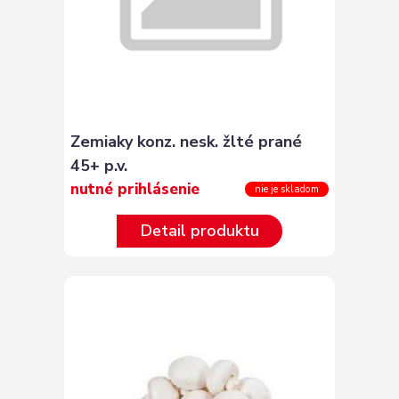
Zemiaky konz. nesk. žlté prané
45+ p.v.
nutné prihlásenie
nie je skladom
Detail produktu