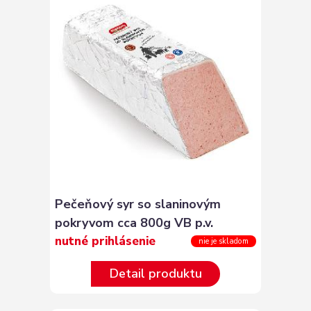
Pečeňový syr so slaninovým
pokryvom cca 800g VB p.v.
nutné prihlásenie
nie je skladom
Detail produktu