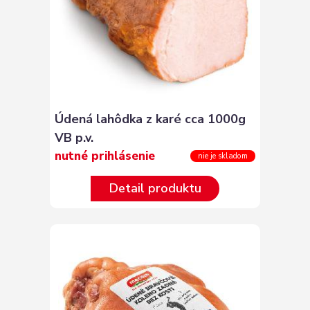
Údená lahôdka z karé cca 1000g
VB p.v.
nutné prihlásenie
nie je skladom
Detail produktu