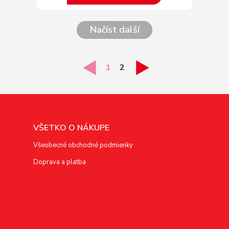
Načíst další
1
2
VŠETKO O NÁKUPE
Všeobecné obchodné podmienky
Doprava a platba