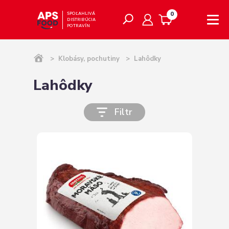
0
SPOĽAHLIVÁ
DISTRIBÚCIA
POTRAVÍN
>
Klobásy, pochutiny
>
Lahôdky
Lahôdky
Filtr