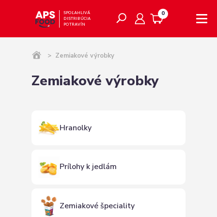
0
SPOĽAHLIVÁ
DISTRIBÚCIA
POTRAVÍN
>
Zemiakové výrobky
Zemiakové výrobky
Hranolky
Prílohy k jedlám
Zemiakové špeciality