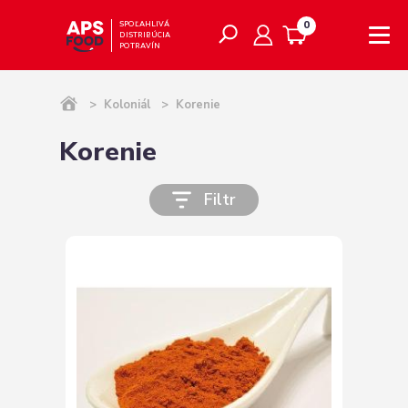
0
SPOĽAHLIVÁ
DISTRIBÚCIA
POTRAVÍN
>
Koloniál
>
Korenie
Korenie
Filtr