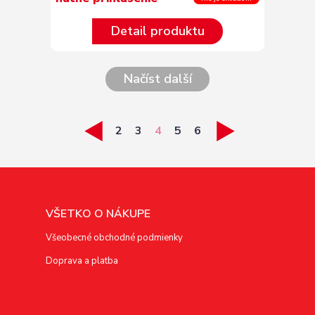
Detail produktu
Načíst další
2
3
4
5
6
VŠETKO O NÁKUPE
Všeobecné obchodné podmienky
Doprava a platba