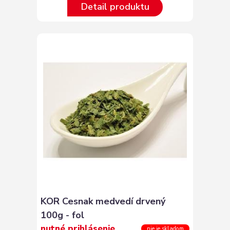
Detail produktu
KOR Cesnak medvedí drvený
100g - fol
nutné prihlásenie
nie je skladom